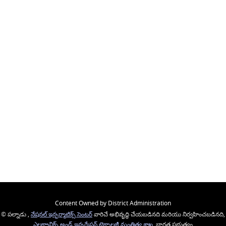
Content Owned by District Administration
© పల్నాడు ,
నేషనల్ ఇన్ఫర్మాటిక్స్ సెంటర్
వారిచే అభివృద్ధి చేయబడినది మరియు నిర్వహించబడినది,
ఎలక్ట్రానిక్స్ అండ్ ఇన్ఫర్మేషన్ టెక్నాలజీ మంత్రిత్వ శాఖ
, భారత ప్రభుత్వం